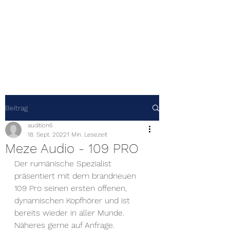
Audition 6
Beitrag
audition6
18. Sept. 2022
1 Min. Lesezeit
Meze Audio - 109 PRO
Der rumänische Spezialist 
präsentiert mit dem brandneuen 
109 Pro seinen ersten offenen, 
dynamischen Kopfhörer und ist 
bereits wieder in aller Munde.
Näheres gerne auf Anfrage.