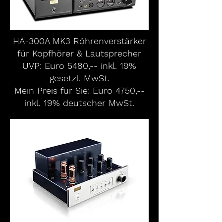
HA-300A MK3 Röhrenverstärker
für Kopfhörer & Lautsprecher
UVP: Euro 5480,-- inkl. 19%
gesetzl. MwSt.
Mein Preis für Sie: Euro 4750,--
inkl. 19% deutscher MwSt.