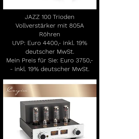
JAZZ 100 Trioden
Vollverstärker mit 805A
Röhren
UVP: Euro 4400,- inkl. 19%
deutscher MwSt.
Mein Preis für Sie: Euro 3750,-
- inkl. 19% deutscher MwSt.