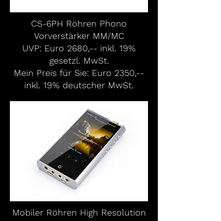
CS-6PH Röhren Phono
Vorverstärker MM/MC
UVP: Euro 2680,-- inkl. 19%
gesetzl. MwSt.
Mein Preis für Sie: Euro 2350,--
inkl. 19% deutscher MwSt.
Mobiler Röhren High Resolution