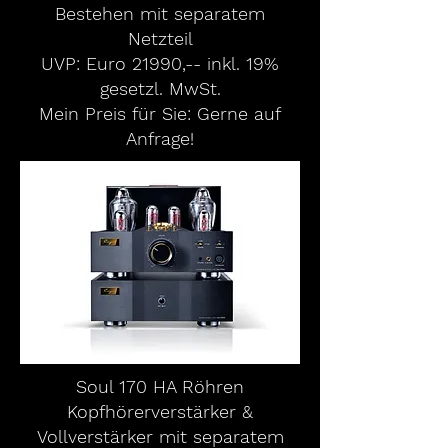
Bestehen mit separatem
Netzteil
UVP: Euro 21990,-- inkl. 19%
gesetzl. MwSt.
Mein Preis für Sie: Gerne auf
Anfrage!
Soul 170 HA Röhren
Kopfhörerverstärker &
Vollverstärker mit separatem