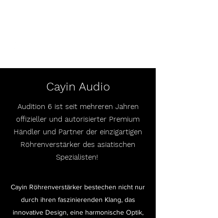
Audition 6
Cayin Audio
Audition 6 ist seit mehreren Jahren
offizieller und
autorisierter Premium
Händler und Partner der einzigartigen
Röhrenverstärker des asiatischen
Spezialisten!
Cayin Röhrenverstärker bestechen nicht nur
durch ihren faszinierenden Klang, das
innovative Design, eine harmonische Optik,