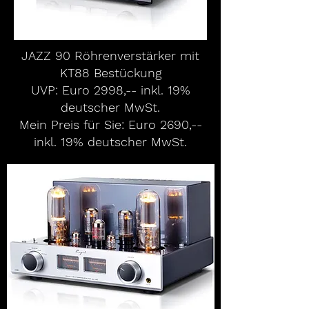
JAZZ 90 Röhrenverstärker mit
KT88 Bestückung
UVP: Euro 2998,-- inkl. 19%
deutscher MwSt.
Mein Preis für Sie: Euro 2690,--
inkl. 19% deutscher MwSt.