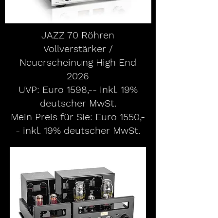
JAZZ 70 Röhren
Vollverstärker /
Neuerscheinung High End
2026
UVP: Euro 1598,-- inkl. 19%
deutscher MwSt.
Mein Preis für Sie: Euro 1550,-
- inkl. 19% deutscher MwSt.