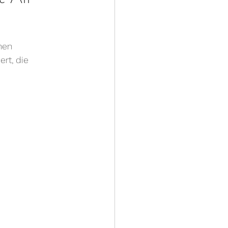
nen 
rt, die 