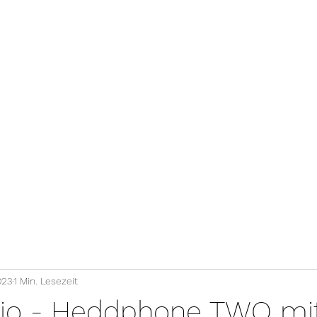
Ferrum
Keces
SPL
SL
Yamaha
KH/KHV
Mobil
%
M
023
1 Min. Lesezeit
o - Heddphone TWO mit