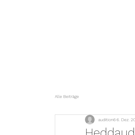
Audition 6
Start
Brands
PE
Advance Paris
Cayin
Eversolo
Alle Beiträge
audition6
6. Dez. 2
Heddaudi