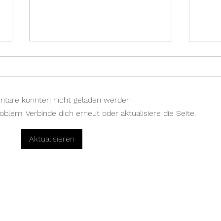
tare konnten nicht geladen werden
oblem. Verbinde dich erneut oder aktualisiere die Seite.
Eversolo DMP-A8 Gen. 2
Cayi
Aktualisieren
Master Edition
Reso
Kostenlose Expertennews erhalten