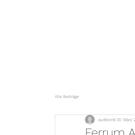
Audition 6
Start
Brands
PE
Advance Paris
Cayin
Eversolo
Alle Beiträge
audition6
30. März 
Ferrum 