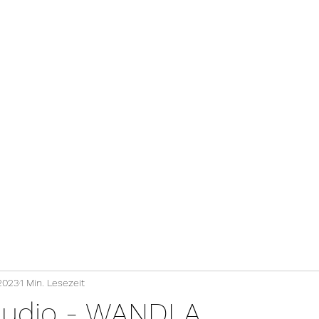
Ferrum
Keces
SPL
SL
Yamaha
KH/KHV
Mobil
%
M
2023
1 Min. Lesezeit
Audio - WANDLA