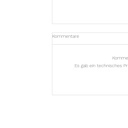
Kommentare
Kommen
Es gab ein technisches Pr
Perpetuum-Ebner PE 4040
MK3