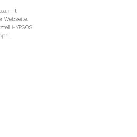
.a. mit 
r Webseite. 
tzteil HYPSOS 
pril.